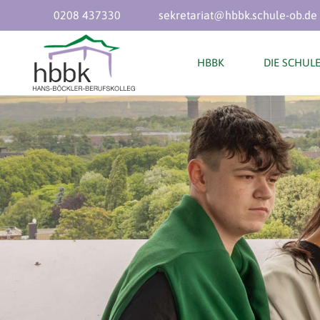
0208 437330
sekretariat@hbbk.schule-ob.de
HBBK
DIE SCHUL