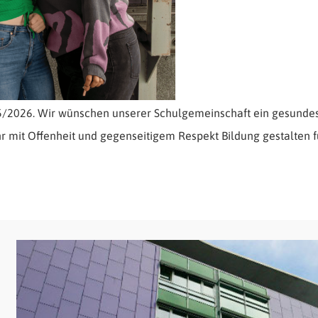
25/2026. Wir wünschen unserer Schulgemeinschaft ein gesundes 
r mit Offenheit und gegenseitigem Respekt Bildung gestalten f
ttegefahr