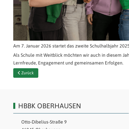
Am 7. Januar 2026 startet das zweite Schulhalbjahr 20
Als Schule mit Weitblick möchten wir auch in diesem Jah
Lernfreude, Engagement und gemeinsamen Erfolgen.
Vorheriger Beitrag: Montag kein Präsenzunterricht wegen Glä
Zurück
HBBK OBERHAUSEN
Otto-Dibelius-Straße 9