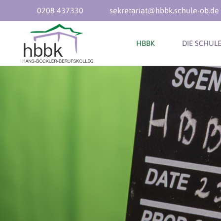
0208 437330
sekretariat@hbbk.schule-ob.de
HBBK
DIE SCHUL