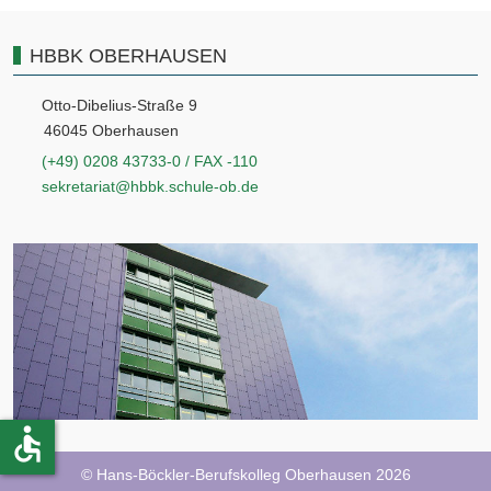
HBBK OBERHAUSEN
Otto-Dibelius-Straße 9
46045 Oberhausen
(+49) 0208 43733-0 / FAX -110
sekretariat@hbbk.schule-ob.de
accessible
© Hans-Böckler-Berufskolleg Oberhausen 2026