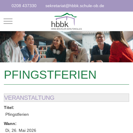
0208 437330
sekretariat@hbbk.schule-ob.de
Mobile Menu Toggle
PFINGSTFERIEN
VERANSTALTUNG
Titel:
Pfingstferien
Wann:
Di, 26. Mai 2026